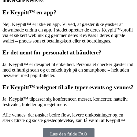
universalle KeyPass
.
Er Keypitt™ en app?
Nej. Keypitt™ er ikke en app. Vi ved, at gæster ikke ønsker at
downloade endnu en app. I stedet opretter de deres Keypitt™-profil
via et sikkert weblink og gemmer deres KeyPass i deres digitale
wallet – præcis som et betalingskort eller et boardingpas.
Er det nemt for personalet at håndtere?
Ja. Keypitt™ er designet til enkelhed. Personalet checker gæster ind
med et hurtigt scan og et enkelt tryk på en smartphone – helt uden
besværet med papirbilletter.
Er Keypitt™ velegnet til alle typer events og venues?
Ja. Keypitt™ tilpasser sig konferencer, messer, koncerter, natteliv,
festivaler, hoteller og meget mere.
Alle venues, der ønsker bedre flow, lavere omkostninger og en
stærk første og sidste gæsteoplevelse, kan få værdi af Keypitt™
Læs den fulde FAQ