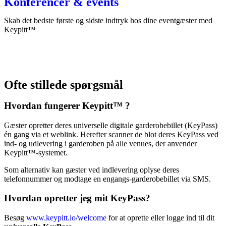
Konferencer & events
Skab det bedste første og sidste indtryk hos dine eventgæster med
Keypitt™
Ofte stillede spørgsmål
Hvordan fungerer Keypitt™ ?
Gæster opretter deres universelle digitale garderobebillet (KeyPass)
én gang via et weblink. Herefter scanner de blot deres KeyPass ved
ind- og udlevering i garderoben på alle venues, der anvender
Keypitt™-systemet.
Som alternativ kan gæster ved indlevering oplyse deres
telefonnummer og modtage en engangs-garderobebillet via SMS.
Hvordan opretter jeg mit KeyPass?
Besøg
www.keypitt.io/welcome
for at oprette eller logge ind til dit